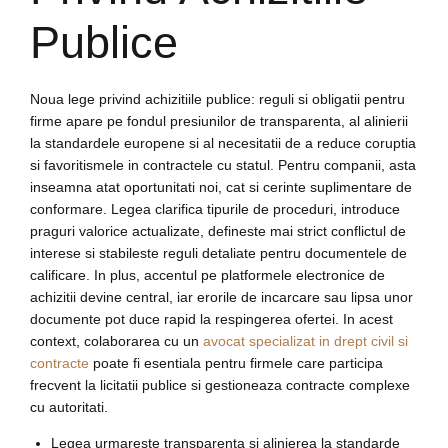
Publice
Noua lege privind achizitiile publice: reguli si obligatii pentru
firme apare pe fondul presiunilor de transparenta, al alinierii
la standardele europene si al necesitatii de a reduce coruptia
si favoritismele in contractele cu statul. Pentru companii, asta
inseamna atat oportunitati noi, cat si cerinte suplimentare de
conformare. Legea clarifica tipurile de proceduri, introduce
praguri valorice actualizate, defineste mai strict conflictul de
interese si stabileste reguli detaliate pentru documentele de
calificare. In plus, accentul pe platformele electronice de
achizitii devine central, iar erorile de incarcare sau lipsa unor
documente pot duce rapid la respingerea ofertei. In acest
context, colaborarea cu un
avocat specializat in drept civil si
contracte
poate fi esentiala pentru firmele care participa
frecvent la licitatii publice si gestioneaza contracte complexe
cu autoritati.
Legea urmareste transparenta si alinierea la standarde