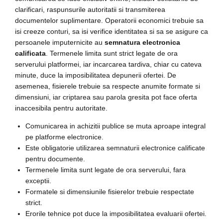
clarificari, raspunsurile autoritatii si transmiterea
documentelor suplimentare. Operatorii economici trebuie sa
isi creeze conturi, sa isi verifice identitatea si sa se asigure ca
persoanele imputernicite au
semnatura electronica
calificata
. Termenele limita sunt strict legate de ora
serverului platformei, iar incarcarea tardiva, chiar cu cateva
minute, duce la imposibilitatea depunerii ofertei. De
asemenea, fisierele trebuie sa respecte anumite formate si
dimensiuni, iar criptarea sau parola gresita pot face oferta
inaccesibila pentru autoritate.
Comunicarea in achizitii publice se muta aproape integral
pe platforme electronice.
Este obligatorie utilizarea semnaturii electronice calificate
pentru documente.
Termenele limita sunt legate de ora serverului, fara
exceptii.
Formatele si dimensiunile fisierelor trebuie respectate
strict.
Erorile tehnice pot duce la imposibilitatea evaluarii ofertei.