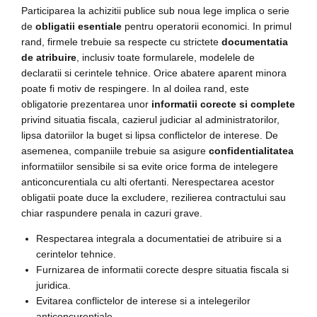
Participarea la achizitii publice sub noua lege implica o serie
de
obligatii esentiale
pentru operatorii economici. In primul
rand, firmele trebuie sa respecte cu strictete
documentatia
de atribuire
, inclusiv toate formularele, modelele de
declaratii si cerintele tehnice. Orice abatere aparent minora
poate fi motiv de respingere. In al doilea rand, este
obligatorie prezentarea unor
informatii corecte si complete
privind situatia fiscala, cazierul judiciar al administratorilor,
lipsa datoriilor la buget si lipsa conflictelor de interese. De
asemenea, companiile trebuie sa asigure
confidentialitatea
informatiilor sensibile si sa evite orice forma de intelegere
anticoncurentiala cu alti ofertanti. Nerespectarea acestor
obligatii poate duce la excludere, rezilierea contractului sau
chiar raspundere penala in cazuri grave.
Respectarea integrala a documentatiei de atribuire si a
cerintelor tehnice.
Furnizarea de informatii corecte despre situatia fiscala si
juridica.
Evitarea conflictelor de interese si a intelegerilor
anticoncurentiale.