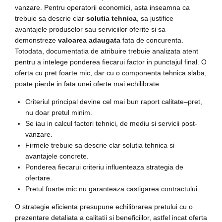
vanzare. Pentru operatorii economici, asta inseamna ca
trebuie sa descrie clar
solutia tehnica
, sa justifice
avantajele produselor sau serviciilor oferite si sa
demonstreze
valoarea adaugata
fata de concurenta.
Totodata, documentatia de atribuire trebuie analizata atent
pentru a intelege ponderea fiecarui factor in punctajul final. O
oferta cu pret foarte mic, dar cu o componenta tehnica slaba,
poate pierde in fata unei oferte mai echilibrate.
Criteriul principal devine cel mai bun raport calitate–pret,
nu doar pretul minim.
Se iau in calcul factori tehnici, de mediu si servicii post-
vanzare.
Firmele trebuie sa descrie clar solutia tehnica si
avantajele concrete.
Ponderea fiecarui criteriu influenteaza strategia de
ofertare.
Pretul foarte mic nu garanteaza castigarea contractului.
O strategie eficienta presupune echilibrarea pretului cu o
prezentare detaliata a calitatii si beneficiilor, astfel incat oferta