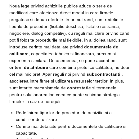
Noua lege privind achizitiile publice aduce o serie de
modificari care afecteaza direct modul in care firmele
pregatesc si depun ofertele. In primul rand, sunt redefinite
tipurile de proceduri (licitatie deschisa, licitatie restransa,
negociere, dialog competitiv), cu reguli mai clare privind cand
pot fi folosite procedurile mai flexibile. In al doilea rand, sunt
introduse cerinte mai detaliate privind
documentele de
calificare
, capacitatea tehnica si financiara, precum si
experienta similara. De asemenea, se pune accent pe
criterii de atribuire
care combina pretul cu calitatea, nu doar
cel mai mic pret. Apar reguli noi privind
subcontractantii
,
asocierea intre firme si utilizarea resurselor tertilor. In plus,
sunt intarite mecanismele de
contestatie
si termenele
pentru solutionarea lor, ceea ce poate schimba strategia
firmelor in caz de nereguli.
Redefinirea tipurilor de proceduri de achizitie si a
conditiilor de utilizare.
Cerinte mai detaliate pentru documentele de calificare si
capacitate.