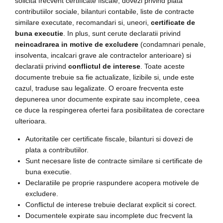
solicita frecvent certificate fiscale, dovezi privind plata
contributiilor sociale, bilanturi contabile, liste de contracte
similare executate, recomandari si, uneori,
certificate de
buna executie
. In plus, sunt cerute declaratii privind
neincadrarea in motive de excludere
(condamnari penale,
insolventa, incalcari grave ale contractelor anterioare) si
declaratii privind
conflictul de interese
. Toate aceste
documente trebuie sa fie actualizate, lizibile si, unde este
cazul, traduse sau legalizate. O eroare frecventa este
depunerea unor documente expirate sau incomplete, ceea
ce duce la respingerea ofertei fara posibilitatea de corectare
ulterioara.
Autoritatile cer certificate fiscale, bilanturi si dovezi de
plata a contributiilor.
Sunt necesare liste de contracte similare si certificate de
buna executie.
Declaratiile pe proprie raspundere acopera motivele de
excludere.
Conflictul de interese trebuie declarat explicit si corect.
Documentele expirate sau incomplete duc frecvent la