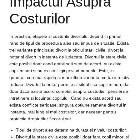
Impactul Asupra
Costurilor
In practica, etapele si costurile divortului depind in primul
rand de tipul de procedura ales sau impus de situatie. Exista
trei variante principale: divort la oficiul starii civile, divort la
notar si divort in instanta de judecata. Divortul la stare civila
este posibil doar cand ambii soti sunt de acord, nu exista
copii minori si nu exista litigii privind bunurile. Este, in
general, cea mai rapida si mai ieftina varianta, cu taxe relativ
reduse. Divortul la notar permite si situatii cu copii minori, dar
doar daca exista acord complet asupra custodiei, pensiei de
intretinere si locuintei copilului. Cand nu exista acord sau
exista conflicte serioase, singura optiune ramane divortul in
instanta, mai lung si mai costisitor, dar necesar pentru
protectia drepturilor fiecarui sot.
Tipul de divort ales determina durata si nivelul costurilor.
Divortul la stare civila este posibil doar fara copii minori si