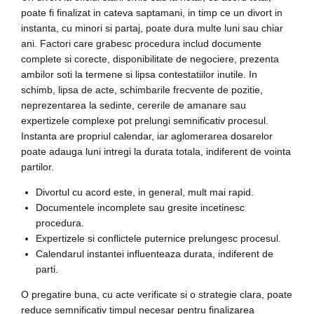
poate fi finalizat in cateva saptamani, in timp ce un divort in
instanta, cu minori si partaj, poate dura multe luni sau chiar
ani. Factori care grabesc procedura includ documente
complete si corecte, disponibilitate de negociere, prezenta
ambilor soti la termene si lipsa contestatiilor inutile. In
schimb, lipsa de acte, schimbarile frecvente de pozitie,
neprezentarea la sedinte, cererile de amanare sau
expertizele complexe pot prelungi semnificativ procesul.
Instanta are propriul calendar, iar aglomerarea dosarelor
poate adauga luni intregi la durata totala, indiferent de vointa
partilor.
Divortul cu acord este, in general, mult mai rapid.
Documentele incomplete sau gresite incetinesc
procedura.
Expertizele si conflictele puternice prelungesc procesul.
Calendarul instantei influenteaza durata, indiferent de
parti.
O pregatire buna, cu acte verificate si o strategie clara, poate
reduce semnificativ timpul necesar pentru finalizarea