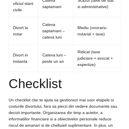
Cateva
Scazut (taxe de stat
oficiul starii
saptamani
si administrative)
civile
Cateva
Divort la
Mediu (onorariu
saptamani –
notar
notarial + taxe)
cateva luni
Ridicat (taxe
Divort in
Cateva luni –
judiciare + avocat +
instanta
peste un an
expertize)
Checklist
Un checklist clar te ajuta sa gestionezi mai usor etapele si
costurile divortului, fara sa pierzi din vedere documente sau
decizii importante. Organizarea din timp a actelor, a
informatiilor financiare si a obiectivelor personale reduce
riscul de amanari si de cheltuieli suplimentare. In plus, un