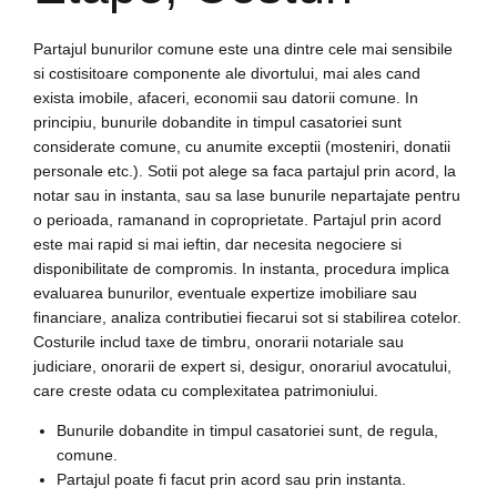
Partajul bunurilor comune este una dintre cele mai sensibile
si costisitoare componente ale divortului, mai ales cand
exista imobile, afaceri, economii sau datorii comune. In
principiu, bunurile dobandite in timpul casatoriei sunt
considerate comune, cu anumite exceptii (mosteniri, donatii
personale etc.). Sotii pot alege sa faca partajul prin acord, la
notar sau in instanta, sau sa lase bunurile nepartajate pentru
o perioada, ramanand in coproprietate. Partajul prin acord
este mai rapid si mai ieftin, dar necesita negociere si
disponibilitate de compromis. In instanta, procedura implica
evaluarea bunurilor, eventuale expertize imobiliare sau
financiare, analiza contributiei fiecarui sot si stabilirea cotelor.
Costurile includ taxe de timbru, onorarii notariale sau
judiciare, onorarii de expert si, desigur, onorariul avocatului,
care creste odata cu complexitatea patrimoniului.
Bunurile dobandite in timpul casatoriei sunt, de regula,
comune.
Partajul poate fi facut prin acord sau prin instanta.