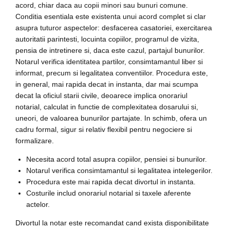
acord, chiar daca au copii minori sau bunuri comune.
Conditia esentiala este existenta unui acord complet si clar
asupra tuturor aspectelor: desfacerea casatoriei, exercitarea
autoritatii parintesti, locuinta copiilor, programul de vizita,
pensia de intretinere si, daca este cazul, partajul bunurilor.
Notarul verifica identitatea partilor, consimtamantul liber si
informat, precum si legalitatea conventiilor. Procedura este,
in general, mai rapida decat in instanta, dar mai scumpa
decat la oficiul starii civile, deoarece implica onorariul
notarial, calculat in functie de complexitatea dosarului si,
uneori, de valoarea bunurilor partajate. In schimb, ofera un
cadru formal, sigur si relativ flexibil pentru negociere si
formalizare.
Necesita acord total asupra copiilor, pensiei si bunurilor.
Notarul verifica consimtamantul si legalitatea intelegerilor.
Procedura este mai rapida decat divortul in instanta.
Costurile includ onorariul notarial si taxele aferente
actelor.
Divortul la notar este recomandat cand exista disponibilitate