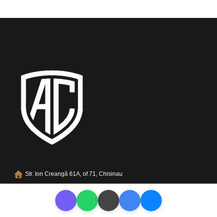
Str. Ion Creangă 61A, of.71, Chisinau
+373 696 86 080
andrei.cuculescu@gmail.com