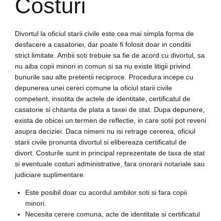
Costuri
Divortul la oficiul starii civile este cea mai simpla forma de
desfacere a casatoriei, dar poate fi folosit doar in conditii
strict limitate. Ambii soti trebuie sa fie de acord cu divortul, sa
nu aiba copii minori in comun si sa nu existe litigii privind
bunurile sau alte pretentii reciproce. Procedura incepe cu
depunerea unei cereri comune la oficiul starii civile
competent, insotita de actele de identitate, certificatul de
casatorie si chitanta de plata a taxei de stat. Dupa depunere,
exista de obicei un termen de reflectie, in care sotii pot reveni
asupra deciziei. Daca nimeni nu isi retrage cererea, oficiul
starii civile pronunta divortul si elibereaza certificatul de
divort. Costurile sunt in principal reprezentate de taxa de stat
si eventuale costuri administrative, fara onorarii notariale sau
judiciare suplimentare.
Este posibil doar cu acordul ambilor soti si fara copii
minori.
Necesita cerere comuna, acte de identitate si certificatul