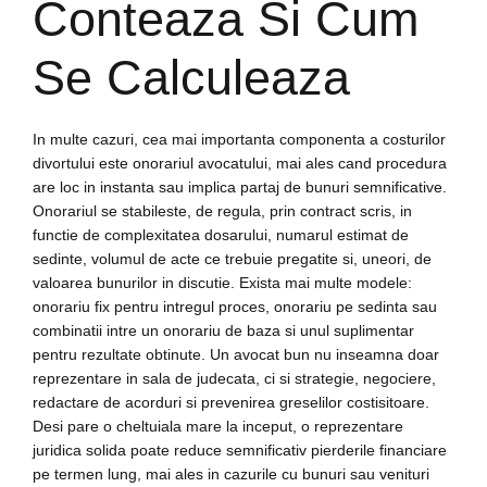
Conteaza Si Cum
Se Calculeaza
In multe cazuri, cea mai importanta componenta a costurilor
divortului este onorariul avocatului, mai ales cand procedura
are loc in instanta sau implica partaj de bunuri semnificative.
Onorariul se stabileste, de regula, prin contract scris, in
functie de complexitatea dosarului, numarul estimat de
sedinte, volumul de acte ce trebuie pregatite si, uneori, de
valoarea bunurilor in discutie. Exista mai multe modele:
onorariu fix pentru intregul proces, onorariu pe sedinta sau
combinatii intre un onorariu de baza si unul suplimentar
pentru rezultate obtinute. Un avocat bun nu inseamna doar
reprezentare in sala de judecata, ci si strategie, negociere,
redactare de acorduri si prevenirea greselilor costisitoare.
Desi pare o cheltuiala mare la inceput, o reprezentare
juridica solida poate reduce semnificativ pierderile financiare
pe termen lung, mai ales in cazurile cu bunuri sau venituri