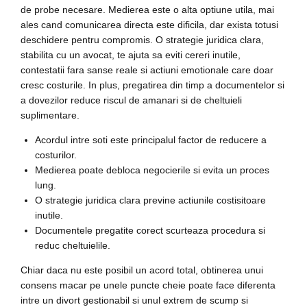
de probe necesare. Medierea este o alta optiune utila, mai
ales cand comunicarea directa este dificila, dar exista totusi
deschidere pentru compromis. O strategie juridica clara,
stabilita cu un avocat, te ajuta sa eviti cereri inutile,
contestatii fara sanse reale si actiuni emotionale care doar
cresc costurile. In plus, pregatirea din timp a documentelor si
a dovezilor reduce riscul de amanari si de cheltuieli
suplimentare.
Acordul intre soti este principalul factor de reducere a
costurilor.
Medierea poate debloca negocierile si evita un proces
lung.
O strategie juridica clara previne actiunile costisitoare
inutile.
Documentele pregatite corect scurteaza procedura si
reduc cheltuielile.
Chiar daca nu este posibil un acord total, obtinerea unui
consens macar pe unele puncte cheie poate face diferenta
intre un divort gestionabil si unul extrem de scump si