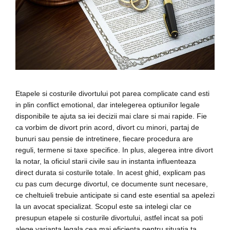
Etapele si costurile divortului pot parea complicate cand esti
in plin conflict emotional, dar intelegerea optiunilor legale
disponibile te ajuta sa iei decizii mai clare si mai rapide. Fie
ca vorbim de divort prin acord, divort cu minori, partaj de
bunuri sau pensie de intretinere, fiecare procedura are
reguli, termene si taxe specifice. In plus, alegerea intre divort
la notar, la oficiul starii civile sau in instanta influenteaza
direct durata si costurile totale. In acest ghid, explicam pas
cu pas cum decurge divortul, ce documente sunt necesare,
ce cheltuieli trebuie anticipate si cand este esential sa apelezi
la un avocat specializat. Scopul este sa intelegi clar ce
presupun etapele si costurile divortului, astfel incat sa poti
alege varianta legala cea mai eficienta pentru situatia ta