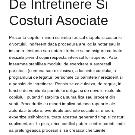
De Intretinere Si
Costuri Asociate
Prezenta copiilor minori schimba radical etapele si costurile
divortului, indiferent daca procedura are loc la notar sau in
instanta. Instanta sau notarul trebuie sa se asigure ca toate
deciziile privind copiii respecta interesul lor superior. Asta
inseamna stabilirea modului de exercitare a autoritatii
parintesti (comuna sau exclusiva), a locuintei copilului, a
programului de legaturi personale cu parintele nerezident si
a pensiei de intretinere. Pensia se calculeaza, de regula, in
functie de veniturile parintelui obligat si de nevoile reale ale
copilului, putand fi stabilita ca suma fixa sau procent din
venit. Procedurile cu minori implica adesea rapoarte ale
autoritatii tutelare, eventuale anchete sociale si, uneori,
expertize psihologice, toate acestea generand timp si costuri
suplimentare. In plus, orice conflict puternic intre parinti tinde
sa prelungeasca procesul si sa creasca cheltuielile.