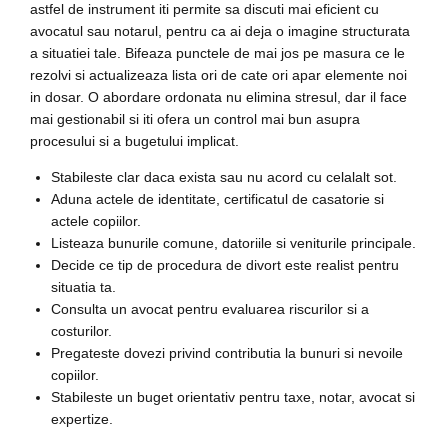
astfel de instrument iti permite sa discuti mai eficient cu
avocatul sau notarul, pentru ca ai deja o imagine structurata
a situatiei tale. Bifeaza punctele de mai jos pe masura ce le
rezolvi si actualizeaza lista ori de cate ori apar elemente noi
in dosar. O abordare ordonata nu elimina stresul, dar il face
mai gestionabil si iti ofera un control mai bun asupra
procesului si a bugetului implicat.
Stabileste clar daca exista sau nu acord cu celalalt sot.
Aduna actele de identitate, certificatul de casatorie si
actele copiilor.
Listeaza bunurile comune, datoriile si veniturile principale.
Decide ce tip de procedura de divort este realist pentru
situatia ta.
Consulta un avocat pentru evaluarea riscurilor si a
costurilor.
Pregateste dovezi privind contributia la bunuri si nevoile
copiilor.
Stabileste un buget orientativ pentru taxe, notar, avocat si
expertize.