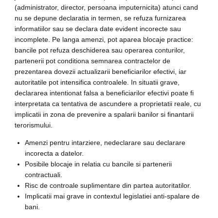
(administrator, director, persoana imputernicita) atunci cand
nu se depune declaratia in termen, se refuza furnizarea
informatiilor sau se declara date evident incorecte sau
incomplete. Pe langa amenzi, pot aparea blocaje practice:
bancile pot refuza deschiderea sau operarea conturilor,
partenerii pot conditiona semnarea contractelor de
prezentarea dovezii actualizarii beneficiarilor efectivi, iar
autoritatile pot intensifica controalele. In situatii grave,
declararea intentionat falsa a beneficiarilor efectivi poate fi
interpretata ca tentativa de ascundere a proprietatii reale, cu
implicatii in zona de prevenire a spalarii banilor si finantarii
terorismului.
Amenzi pentru intarziere, nedeclarare sau declarare
incorecta a datelor.
Posibile blocaje in relatia cu bancile si partenerii
contractuali.
Risc de controale suplimentare din partea autoritatilor.
Implicatii mai grave in contextul legislatiei anti-spalare de
bani.