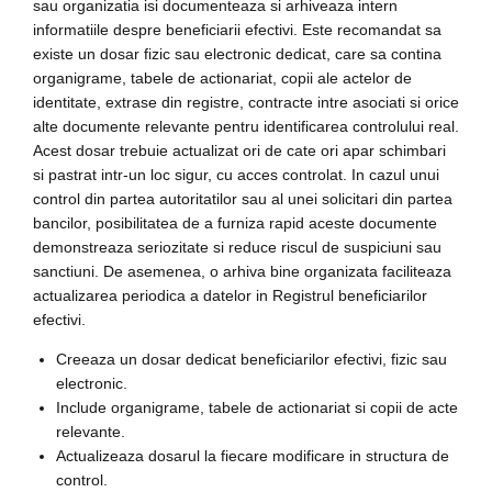
sau organizatia isi documenteaza si arhiveaza intern
informatiile despre beneficiarii efectivi. Este recomandat sa
existe un dosar fizic sau electronic dedicat, care sa contina
organigrame, tabele de actionariat, copii ale actelor de
identitate, extrase din registre, contracte intre asociati si orice
alte documente relevante pentru identificarea controlului real.
Acest dosar trebuie actualizat ori de cate ori apar schimbari
si pastrat intr-un loc sigur, cu acces controlat. In cazul unui
control din partea autoritatilor sau al unei solicitari din partea
bancilor, posibilitatea de a furniza rapid aceste documente
demonstreaza seriozitate si reduce riscul de suspiciuni sau
sanctiuni. De asemenea, o arhiva bine organizata faciliteaza
actualizarea periodica a datelor in Registrul beneficiarilor
efectivi.
Creeaza un dosar dedicat beneficiarilor efectivi, fizic sau
electronic.
Include organigrame, tabele de actionariat si copii de acte
relevante.
Actualizeaza dosarul la fiecare modificare in structura de
control.