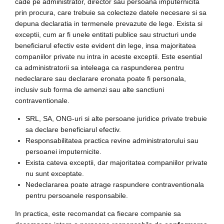
cade pe administrator, director sau persoana imputernicita
prin procura, care trebuie sa colecteze datele necesare si sa
depuna declaratia in termenele prevazute de lege. Exista si
exceptii, cum ar fi unele entitati publice sau structuri unde
beneficiarul efectiv este evident din lege, insa majoritatea
companiilor private nu intra in aceste exceptii. Este esential
ca administratorii sa inteleaga ca raspunderea pentru
nedeclarare sau declarare eronata poate fi personala,
inclusiv sub forma de amenzi sau alte sanctiuni
contraventionale.
SRL, SA, ONG-uri si alte persoane juridice private trebuie
sa declare beneficiarul efectiv.
Responsabilitatea practica revine administratorului sau
persoanei imputernicite.
Exista cateva exceptii, dar majoritatea companiilor private
nu sunt exceptate.
Nedeclararea poate atrage raspundere contraventionala
pentru persoanele responsabile.
In practica, este recomandat ca fiecare companie sa