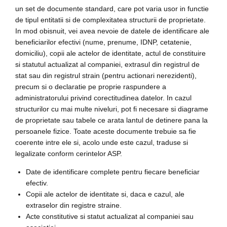
un set de documente standard, care pot varia usor in functie
de tipul entitatii si de complexitatea structurii de proprietate.
In mod obisnuit, vei avea nevoie de datele de identificare ale
beneficiarilor efectivi (nume, prenume, IDNP, cetatenie,
domiciliu), copii ale actelor de identitate, actul de constituire
si statutul actualizat al companiei, extrasul din registrul de
stat sau din registrul strain (pentru actionari nerezidenti),
precum si o declaratie pe proprie raspundere a
administratorului privind corectitudinea datelor. In cazul
structurilor cu mai multe niveluri, pot fi necesare si diagrame
de proprietate sau tabele ce arata lantul de detinere pana la
persoanele fizice. Toate aceste documente trebuie sa fie
coerente intre ele si, acolo unde este cazul, traduse si
legalizate conform cerintelor ASP.
Date de identificare complete pentru fiecare beneficiar
efectiv.
Copii ale actelor de identitate si, daca e cazul, ale
extraselor din registre straine.
Acte constitutive si statut actualizat al companiei sau