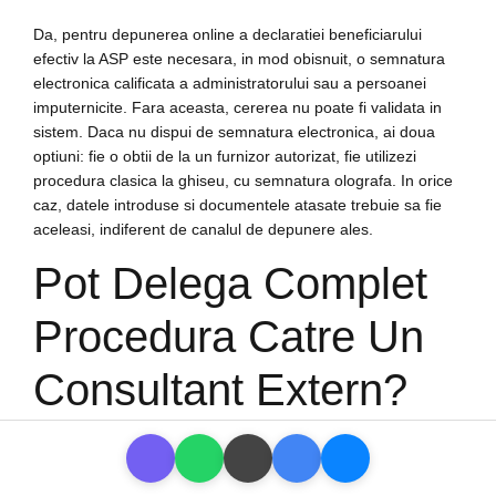
Da, pentru depunerea online a declaratiei beneficiarului
efectiv la ASP este necesara, in mod obisnuit, o semnatura
electronica calificata a administratorului sau a persoanei
imputernicite. Fara aceasta, cererea nu poate fi validata in
sistem. Daca nu dispui de semnatura electronica, ai doua
optiuni: fie o obtii de la un furnizor autorizat, fie utilizezi
procedura clasica la ghiseu, cu semnatura olografa. In orice
caz, datele introduse si documentele atasate trebuie sa fie
aceleasi, indiferent de canalul de depunere ales.
Pot Delega Complet
Procedura Catre Un
Consultant Extern?
Poti imputernici un consultant extern, avocat sau contabil sa
pregateasca documentele si sa depuna declaratia in numele
companiei, pe baza unei procuri sau imputerniciri scrise.