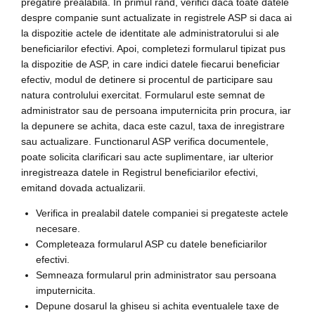
pregatire prealabila. In primul rand, verifici daca toate datele
despre companie sunt actualizate in registrele ASP si daca ai
la dispozitie actele de identitate ale administratorului si ale
beneficiarilor efectivi. Apoi, completezi formularul tipizat pus
la dispozitie de ASP, in care indici datele fiecarui beneficiar
efectiv, modul de detinere si procentul de participare sau
natura controlului exercitat. Formularul este semnat de
administrator sau de persoana imputernicita prin procura, iar
la depunere se achita, daca este cazul, taxa de inregistrare
sau actualizare. Functionarul ASP verifica documentele,
poate solicita clarificari sau acte suplimentare, iar ulterior
inregistreaza datele in Registrul beneficiarilor efectivi,
emitand dovada actualizarii.
Verifica in prealabil datele companiei si pregateste actele
necesare.
Completeaza formularul ASP cu datele beneficiarilor
efectivi.
Semneaza formularul prin administrator sau persoana
imputernicita.
Depune dosarul la ghiseu si achita eventualele taxe de