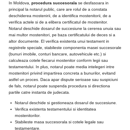
In Moldova,
procedura succesorala
se desfasoara in
principal la notarul public, care are rolul de a constata
deschiderea mostenirii, de a identifica mostenitorii, de a
verifica actele si de a elibera certificatul de mostenitor.
Notarul deschide dosarul de succesiune la cererea unuia sau
mai multor mostenitori, pe baza certificatului de deces si a
altor documente. El verifica existenta unui testament in
registrele speciale, stabileste componenta masei succesorale
(bunuri imobile, conturi bancare, autovehicule etc.) si
calculeaza cotele fiecarui mostenitor conform legii sau
testamentului. In plus, notarul poate media intelegeri intre
mostenitori privind impartirea concreta a bunurilor, evitand
astfel un proces. Daca apar dispute serioase sau suspiciuni
de fals, notarul poate suspenda procedura si directiona
partile catre instanta de judecata.
Notarul deschide si gestioneaza dosarul de succesiune.
Verifica existenta testamentului si identitatea
mostenitorilor.
Stabileste masa succesorala si cotele legale sau
testamentare.