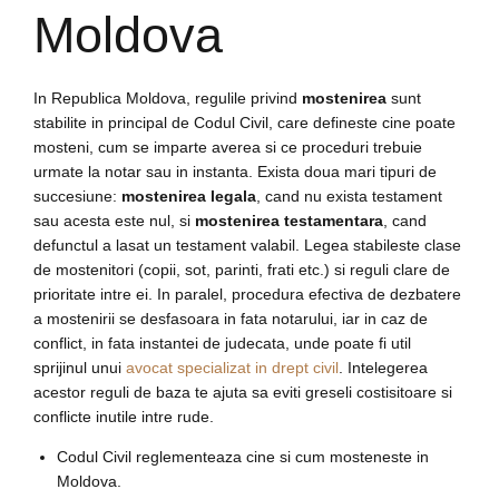
Moldova
In Republica Moldova, regulile privind
mostenirea
sunt
stabilite in principal de Codul Civil, care defineste cine poate
mosteni, cum se imparte averea si ce proceduri trebuie
urmate la notar sau in instanta. Exista doua mari tipuri de
succesiune:
mostenirea legala
, cand nu exista testament
sau acesta este nul, si
mostenirea testamentara
, cand
defunctul a lasat un testament valabil. Legea stabileste clase
de mostenitori (copii, sot, parinti, frati etc.) si reguli clare de
prioritate intre ei. In paralel, procedura efectiva de dezbatere
a mostenirii se desfasoara in fata notarului, iar in caz de
conflict, in fata instantei de judecata, unde poate fi util
sprijinul unui
avocat specializat in drept civil
. Intelegerea
acestor reguli de baza te ajuta sa eviti greseli costisitoare si
conflicte inutile intre rude.
Codul Civil reglementeaza cine si cum mosteneste in
Moldova.