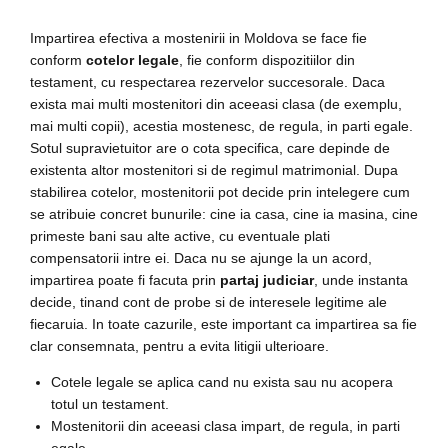
Impartirea efectiva a mostenirii in Moldova se face fie
conform
cotelor legale
, fie conform dispozitiilor din
testament, cu respectarea rezervelor succesorale. Daca
exista mai multi mostenitori din aceeasi clasa (de exemplu,
mai multi copii), acestia mostenesc, de regula, in parti egale.
Sotul supravietuitor are o cota specifica, care depinde de
existenta altor mostenitori si de regimul matrimonial. Dupa
stabilirea cotelor, mostenitorii pot decide prin intelegere cum
se atribuie concret bunurile: cine ia casa, cine ia masina, cine
primeste bani sau alte active, cu eventuale plati
compensatorii intre ei. Daca nu se ajunge la un acord,
impartirea poate fi facuta prin
partaj judiciar
, unde instanta
decide, tinand cont de probe si de interesele legitime ale
fiecaruia. In toate cazurile, este important ca impartirea sa fie
clar consemnata, pentru a evita litigii ulterioare.
Cotele legale se aplica cand nu exista sau nu acopera
totul un testament.
Mostenitorii din aceeasi clasa impart, de regula, in parti