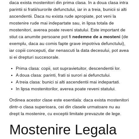
daca exista mostenitori din prima clasa. In a doua clasa intra
parintii si fratii/surorile defunctului, iar in a treia, bunicii si alti
ascendentii. Daca nu exista rude apropiate, pot veni la
mostenire rude mai indepartate sau, in lipsa totala de
mostenitori, averea poate reveni statului. Este important de
stiut ca anumite persoane pot fi
nedemne de a mosteni
(de
exemplu, daca au comis fapte grave impotriva defunctului),
iar copiii conceputi, dar nenascuti la data decesului, pot avea
si ei drepturi succesorale.
Prima clasa: copii, sot supravietuitor, descendentii lor.
A doua clasa: parinti, frati si surori ai defunctului.
A treia clasa: bunici si alti ascendentii mai indepartati.
In lipsa mostenitorilor, averea poate reveni statului.
Ordinea acestor clase este esentiala: daca exista mostenitori
dintr-o clasa superioara, cei din clasele urmatoare nu au
drept la mostenire, cu exceptii limitate prevazute de lege.
Mostenire Legala