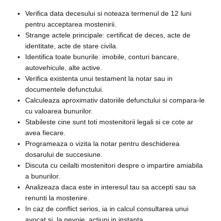
Verifica data decesului si noteaza termenul de 12 luni
pentru acceptarea mostenirii.
Strange actele principale: certificat de deces, acte de
identitate, acte de stare civila.
Identifica toate bunurile: imobile, conturi bancare,
autovehicule, alte active.
Verifica existenta unui testament la notar sau in
documentele defunctului.
Calculeaza aproximativ datoriile defunctului si compara-le
cu valoarea bunurilor.
Stabileste cine sunt toti mostenitorii legali si ce cote ar
avea fiecare.
Programeaza o vizita la notar pentru deschiderea
dosarului de succesiune.
Discuta cu ceilalti mostenitori despre o impartire amiabila
a bunurilor.
Analizeaza daca este in interesul tau sa accepti sau sa
renunti la mostenire.
In caz de conflict serios, ia in calcul consultarea unui
avocat si, la nevoie, actiuni in instanta.