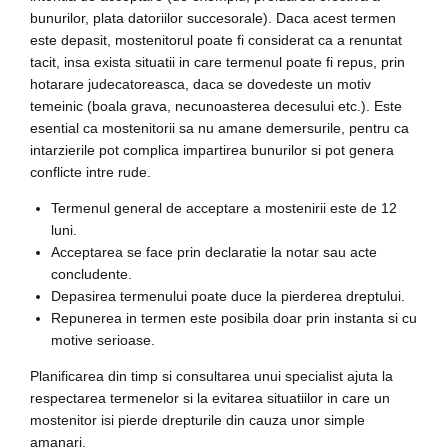
bunurilor, plata datoriilor succesorale). Daca acest termen
este depasit, mostenitorul poate fi considerat ca a renuntat
tacit, insa exista situatii in care termenul poate fi repus, prin
hotarare judecatoreasca, daca se dovedeste un motiv
temeinic (boala grava, necunoasterea decesului etc.). Este
esential ca mostenitorii sa nu amane demersurile, pentru ca
intarzierile pot complica impartirea bunurilor si pot genera
conflicte intre rude.
Termenul general de acceptare a mostenirii este de 12
luni.
Acceptarea se face prin declaratie la notar sau acte
concludente.
Depasirea termenului poate duce la pierderea dreptului.
Repunerea in termen este posibila doar prin instanta si cu
motive serioase.
Planificarea din timp si consultarea unui specialist ajuta la
respectarea termenelor si la evitarea situatiilor in care un
mostenitor isi pierde drepturile din cauza unor simple
amanari.