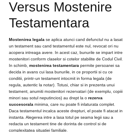
Versus Mostenire
Testamentara
Mostenirea legala
se aplica atunci cand defunctul nu a lasat
un testament sau cand testamentul este nul, revocat ori nu
acopera intreaga avere. In acest caz, bunurile se impart intre
mostenitori conform claselor si cotelor stabilite de Codul Civil.
In schimb,
mostenirea testamentara
permite persoanei sa
decida in avans cui lasa bunurile, in ce proportii si cu ce
conditii, printr-un testament intocmit in forma legala (de
regula, autentic la notar). Totusi, chiar si in prezenta unui
testament, anumiti mostenitori rezervatari (de exemplu, copiii
minori sau sotul neputincios) au drept la o
rezerva
succesorala
minima, care nu poate fi inlaturata complet.
Daca testamentul incalca aceste drepturi, el poate fi atacat in
instanta. Alegerea intre a lasa totul pe seama legii sau a
redacta un testament tine de dorinta de control si de
complexitatea situatiei familiale.