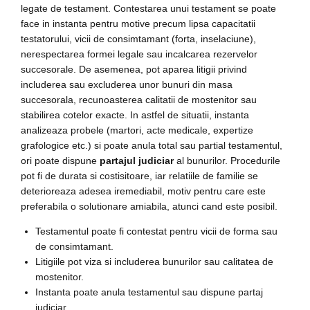
legate de testament. Contestarea unui testament se poate
face in instanta pentru motive precum lipsa capacitatii
testatorului, vicii de consimtamant (forta, inselaciune),
nerespectarea formei legale sau incalcarea rezervelor
succesorale. De asemenea, pot aparea litigii privind
includerea sau excluderea unor bunuri din masa
succesorala, recunoasterea calitatii de mostenitor sau
stabilirea cotelor exacte. In astfel de situatii, instanta
analizeaza probele (martori, acte medicale, expertize
grafologice etc.) si poate anula total sau partial testamentul,
ori poate dispune
partajul judiciar
al bunurilor. Procedurile
pot fi de durata si costisitoare, iar relatiile de familie se
deterioreaza adesea iremediabil, motiv pentru care este
preferabila o solutionare amiabila, atunci cand este posibil.
Testamentul poate fi contestat pentru vicii de forma sau
de consimtamant.
Litigiile pot viza si includerea bunurilor sau calitatea de
mostenitor.
Instanta poate anula testamentul sau dispune partaj
judiciar.