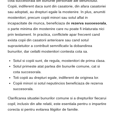
cota succesorala din bunurile personale ale defunctului.
Copiii, indiferent daca sunt din casatorie, din afara casatoriei
sau adoptati, au drepturi egale la mostenire. In plus, anumiti
mostenitori, precum copiii minori sau sotul aflat in
incapacitate de munca, beneficiaza de
rezerva succesorala
,
o parte minima din mostenire care nu poate fi inlaturata nici
prin testament. In practica, conflictele apar frecvent cand
exista copii din casatorii anterioare sau cand sotul
supravietuitor a contribuit semnificativ la dobandirea
bunurilor, dar ceilalti mostenitori contesta cota sa.
Sotul si copiii sunt, de regula, mostenitori de prima clasa.
Sotul primeste atat partea din bunurile comune, cat si
cota succesorala.
Toti copiii au drepturi egale, indiferent de originea lor.
Copiii minori si sotul neputincios beneficiaza de rezerva
succesorala.
Clarificarea situatiei bunurilor comune si a drepturilor fiecarui
copil, inclusiv din alte relatii, este esentiala pentru o impartire
corecta si pentru evitarea litigiilor de familie.