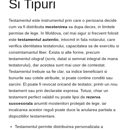
Si Tipuri
Testamentul este instrumentul prin care o persoana decide
cum va fi distribuita
mostenirea
sa dupa deces, in limitele
permise de lege. In Moldova, cel mai sigur si frecvent folosit
este
testamentul autentic
, intocmit in fata notarului, care
verifica identitatea testatorului, capacitatea sa de exercitiu si
consimtamantul liber. Exista si alte forme, precum
testamentul olograf (scris, datat si semnat integral de mana
testatorului), dar acestea sunt mai usor de contestat.
Testamentul trebuie sa fie clar, sa indice beneficiarii si
bunurile sau cotele atribuite, si poate contine conditii sau
sarcini. El poate fi revocat oricand de testator, printr-un nou
testament sau prin declaratie expresa. Totusi, chiar un
testament perfect valabil nu poate lipsi de
rezerva
succesorala
anumiti mostenitori protejati de lege, iar
incalcarea acestor reguli poate duce la anularea partiala a
dispozitiilor testamentare.
Testamentul permite distribuirea personalizata a