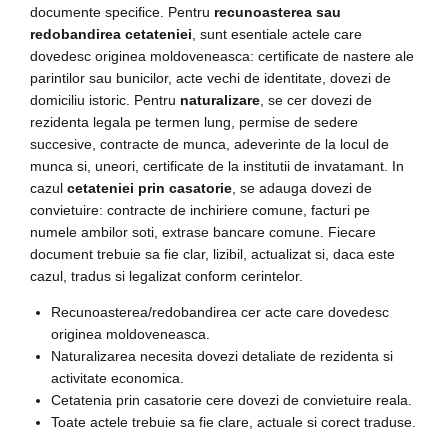
documente specifice. Pentru
recunoasterea sau
redobandirea cetateniei
, sunt esentiale actele care
dovedesc originea moldoveneasca: certificate de nastere ale
parintilor sau bunicilor, acte vechi de identitate, dovezi de
domiciliu istoric. Pentru
naturalizare
, se cer dovezi de
rezidenta legala pe termen lung, permise de sedere
succesive, contracte de munca, adeverinte de la locul de
munca si, uneori, certificate de la institutii de invatamant. In
cazul
cetateniei prin casatorie
, se adauga dovezi de
convietuire: contracte de inchiriere comune, facturi pe
numele ambilor soti, extrase bancare comune. Fiecare
document trebuie sa fie clar, lizibil, actualizat si, daca este
cazul, tradus si legalizat conform cerintelor.
Recunoasterea/redobandirea cer acte care dovedesc
originea moldoveneasca.
Naturalizarea necesita dovezi detaliate de rezidenta si
activitate economica.
Cetatenia prin casatorie cere dovezi de convietuire reala.
Toate actele trebuie sa fie clare, actuale si corect traduse.