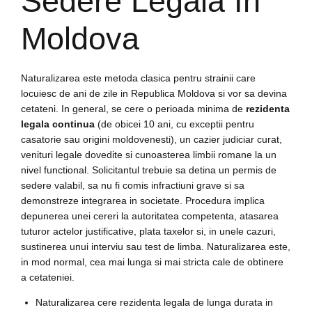
Sedere Legala In
Moldova
Naturalizarea este metoda clasica pentru strainii care
locuiesc de ani de zile in Republica Moldova si vor sa devina
cetateni. In general, se cere o perioada minima de
rezidenta
legala continua
(de obicei 10 ani, cu exceptii pentru
casatorie sau origini moldovenesti), un cazier judiciar curat,
venituri legale dovedite si cunoasterea limbii romane la un
nivel functional. Solicitantul trebuie sa detina un permis de
sedere valabil, sa nu fi comis infractiuni grave si sa
demonstreze integrarea in societate. Procedura implica
depunerea unei cereri la autoritatea competenta, atasarea
tuturor actelor justificative, plata taxelor si, in unele cazuri,
sustinerea unui interviu sau test de limba. Naturalizarea este,
in mod normal, cea mai lunga si mai stricta cale de obtinere
a cetateniei.
Naturalizarea cere rezidenta legala de lunga durata in