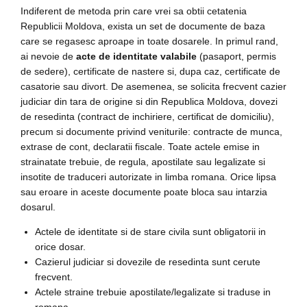
Indiferent de metoda prin care vrei sa obtii cetatenia
Republicii Moldova, exista un set de documente de baza
care se regasesc aproape in toate dosarele. In primul rand,
ai nevoie de
acte de identitate valabile
(pasaport, permis
de sedere), certificate de nastere si, dupa caz, certificate de
casatorie sau divort. De asemenea, se solicita frecvent cazier
judiciar din tara de origine si din Republica Moldova, dovezi
de resedinta (contract de inchiriere, certificat de domiciliu),
precum si documente privind veniturile: contracte de munca,
extrase de cont, declaratii fiscale. Toate actele emise in
strainatate trebuie, de regula, apostilate sau legalizate si
insotite de traduceri autorizate in limba romana. Orice lipsa
sau eroare in aceste documente poate bloca sau intarzia
dosarul.
Actele de identitate si de stare civila sunt obligatorii in
orice dosar.
Cazierul judiciar si dovezile de resedinta sunt cerute
frecvent.
Actele straine trebuie apostilate/legalizate si traduse in