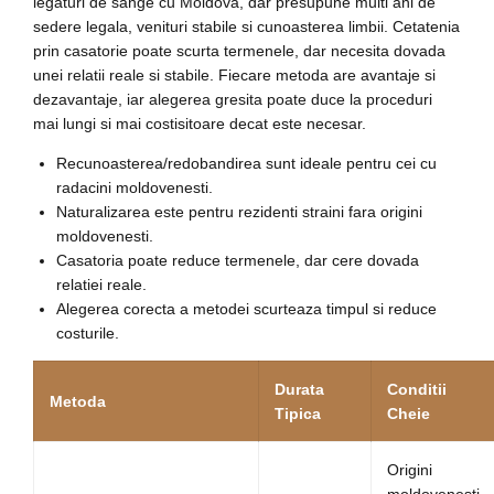
legaturi de sange cu Moldova, dar presupune multi ani de
sedere legala, venituri stabile si cunoasterea limbii. Cetatenia
prin casatorie poate scurta termenele, dar necesita dovada
unei relatii reale si stabile. Fiecare metoda are avantaje si
dezavantaje, iar alegerea gresita poate duce la proceduri
mai lungi si mai costisitoare decat este necesar.
Recunoasterea/redobandirea sunt ideale pentru cei cu
radacini moldovenesti.
Naturalizarea este pentru rezidenti straini fara origini
moldovenesti.
Casatoria poate reduce termenele, dar cere dovada
relatiei reale.
Alegerea corecta a metodei scurteaza timpul si reduce
costurile.
Durata
Conditii
Metoda
Tipica
Cheie
Origini