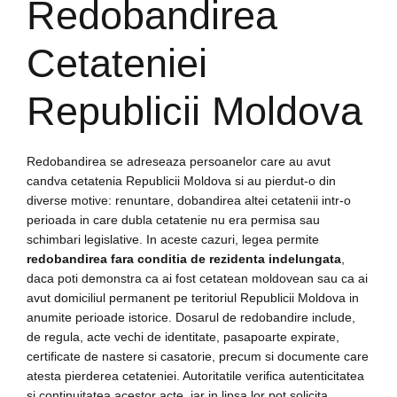
Redobandirea
Cetateniei
Republicii Moldova
Redobandirea se adreseaza persoanelor care au avut
candva cetatenia Republicii Moldova si au pierdut-o din
diverse motive: renuntare, dobandirea altei cetatenii intr-o
perioada in care dubla cetatenie nu era permisa sau
schimbari legislative. In aceste cazuri, legea permite
redobandirea fara conditia de rezidenta indelungata
,
daca poti demonstra ca ai fost cetatean moldovean sau ca ai
avut domiciliul permanent pe teritoriul Republicii Moldova in
anumite perioade istorice. Dosarul de redobandire include,
de regula, acte vechi de identitate, pasapoarte expirate,
certificate de nastere si casatorie, precum si documente care
atesta pierderea cetateniei. Autoritatile verifica autenticitatea
si continuitatea acestor acte, iar in lipsa lor pot solicita