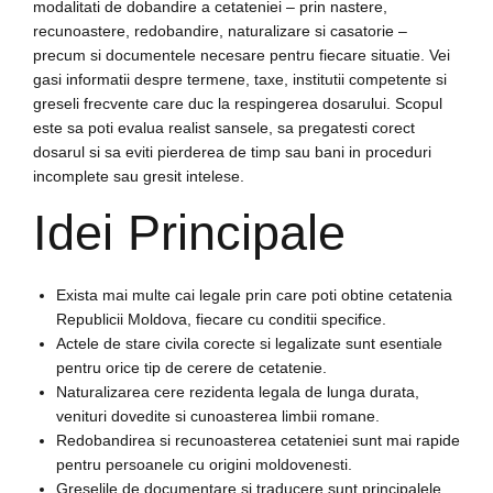
modalitati de dobandire a cetateniei – prin nastere,
recunoastere, redobandire, naturalizare si casatorie –
precum si documentele necesare pentru fiecare situatie. Vei
gasi informatii despre termene, taxe, institutii competente si
greseli frecvente care duc la respingerea dosarului. Scopul
este sa poti evalua realist sansele, sa pregatesti corect
dosarul si sa eviti pierderea de timp sau bani in proceduri
incomplete sau gresit intelese.
Idei Principale
Exista mai multe cai legale prin care poti obtine cetatenia
Republicii Moldova, fiecare cu conditii specifice.
Actele de stare civila corecte si legalizate sunt esentiale
pentru orice tip de cerere de cetatenie.
Naturalizarea cere rezidenta legala de lunga durata,
venituri dovedite si cunoasterea limbii romane.
Redobandirea si recunoasterea cetateniei sunt mai rapide
pentru persoanele cu origini moldovenesti.
Greselile de documentare si traducere sunt principalele