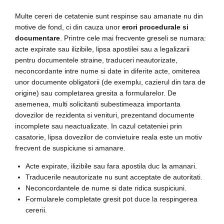
Multe cereri de cetatenie sunt respinse sau amanate nu din
motive de fond, ci din cauza unor
erori procedurale si
documentare
. Printre cele mai frecvente greseli se numara:
acte expirate sau ilizibile, lipsa apostilei sau a legalizarii
pentru documentele straine, traduceri neautorizate,
neconcordante intre nume si date in diferite acte, omiterea
unor documente obligatorii (de exemplu, cazierul din tara de
origine) sau completarea gresita a formularelor. De
asemenea, multi solicitanti subestimeaza importanta
dovezilor de rezidenta si venituri, prezentand documente
incomplete sau neactualizate. In cazul cetateniei prin
casatorie, lipsa dovezilor de convietuire reala este un motiv
frecvent de suspiciune si amanare.
Acte expirate, ilizibile sau fara apostila duc la amanari.
Traducerile neautorizate nu sunt acceptate de autoritati.
Neconcordantele de nume si date ridica suspiciuni.
Formularele completate gresit pot duce la respingerea
cererii.