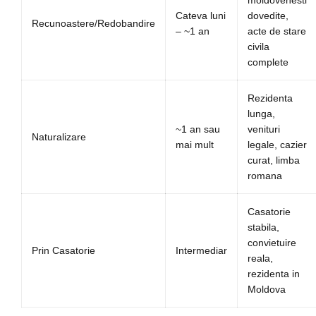
moldovenesti
Cateva luni
dovedite,
Recunoastere/Redobandire
– ~1 an
acte de stare
civila
complete
Rezidenta
lunga,
~1 an sau
venituri
Naturalizare
mai mult
legale, cazier
curat, limba
romana
Casatorie
stabila,
convietuire
Prin Casatorie
Intermediar
reala,
rezidenta in
Moldova