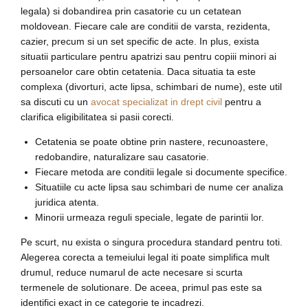
legala) si dobandirea prin casatorie cu un cetatean
moldovean. Fiecare cale are conditii de varsta, rezidenta,
cazier, precum si un set specific de acte. In plus, exista
situatii particulare pentru apatrizi sau pentru copiii minori ai
persoanelor care obtin cetatenia. Daca situatia ta este
complexa (divorturi, acte lipsa, schimbari de nume), este util
sa discuti cu un
avocat specializat in drept civil
pentru a
clarifica eligibilitatea si pasii corecti.
Cetatenia se poate obtine prin nastere, recunoastere,
redobandire, naturalizare sau casatorie.
Fiecare metoda are conditii legale si documente specifice.
Situatiile cu acte lipsa sau schimbari de nume cer analiza
juridica atenta.
Minorii urmeaza reguli speciale, legate de parintii lor.
Pe scurt, nu exista o singura procedura standard pentru toti.
Alegerea corecta a temeiului legal iti poate simplifica mult
drumul, reduce numarul de acte necesare si scurta
termenele de solutionare. De aceea, primul pas este sa
identifici exact in ce categorie te incadrezi.